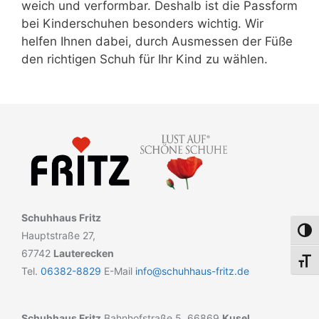
weich und verformbar. Deshalb ist die Passform
bei Kinderschuhen besonders wichtig. Wir
helfen Ihnen dabei, durch Ausmessen der Füße
den richtigen Schuh für Ihr Kind zu wählen.
Schuhhaus Fritz
Umsch
Hauptstraße 27,
67742
Lauterecken
Schri
Tel.
06382-8829
E-Mail
info@schuhhaus-fritz.de
Schuhhaus Fritz
Bahnhofstraße 5, 66869
Kusel