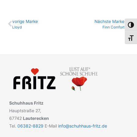
vo­ri­ge Marke
Nächste Marke
Umsch
Lloyd
Finn Comfort
Schri
Schuhhaus Fritz
Hauptstraße 27,
67742
Lauterecken
Tel.
06382-8829
E-Mail
info@schuhhaus-fritz.de