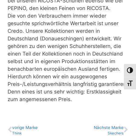
bei unseren RICOSTA-Schuhen ebenso wie bei
PEPINO, den kleinen Feinen von RICOSTA.
Die von den Verbrauchern immer wieder
gesuchte sprichwörtliche Wertarbeit ist unser
Credo. Unsere Kollektionen werden in
Deutschland (Donaueschingen) entwickelt. Wir
gehören zu den wenigen Schuhherstellern, die
einen Teil der Kollektionen noch in Deutschland
selbst und in eigenen Produktionsstätten im
benachbarten europäischen Ausland fertigen.
Umsch
Hierdurch können wir ein ausgewogenes
Preis-/Leistungsverhältnis langfristig garantieren.
Schri
Denn eines ist uns sehr wichtig: Erstklassigkeit
zum angemessenen Preis.
vo­ri­ge Marke
Nächste Marke
Think
Skechers